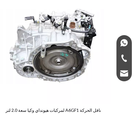
+966575435555
+966-575435555
super5gearbox@g
ناقل الحركة A6GF1 لمركبات هيونداي وكيا سعة 2.0 لتر