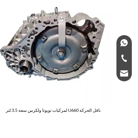
+966575435555
+966-575435555
super5gearbox@g
ناقل الحركة U660 لمركبات تويوتا ولكزس سعة 3.5 لتر