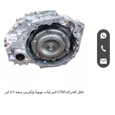
+966575435555
+966-575435555
super5gearbox@g
ناقل الحركة U760 لمركبات تويوتا ولكزس سعة 2.5 لتر