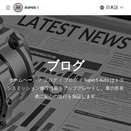
日本語
ブログ
ホームページ
/
ブログ
/
ブログ
/
Super5 Auto はトラ
ンスミッション修理技術をアップグレードし、車の所有
者に安心の旅行を保証します