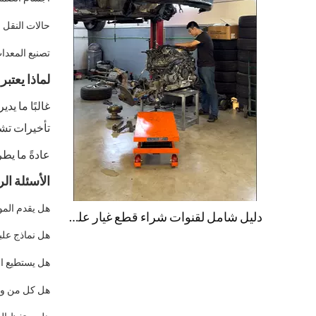
حالات النقل
تصنيع المعدات
لماذا يعتبر
تأخيرات تشغ
عادةً ما يط
الأسئلة ال
هل يقدم المو
دليل شامل لقنوات شراء قطع غيار علبة التروس في دولة الإمارات العربية المتحدة
هل نماذج علب
هل يستطيع ال
هل كل من وحدات OEM والوحدات المُعاد بناؤه