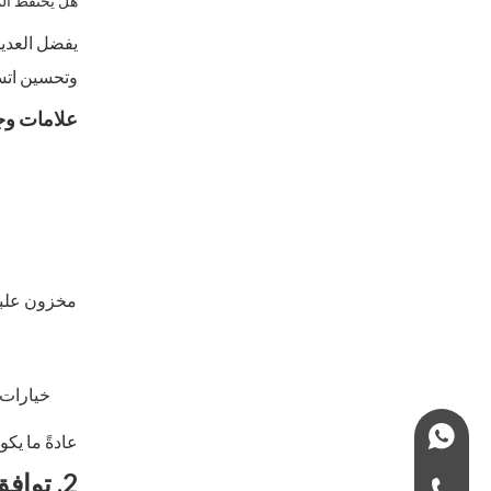
هل يحتفظ المو
يفضل العدي
وتحسين اتس
علامات وج
مخزون علبة
خيارات ت
+966575435555
عادةً ما يك
2. توافق المركبات والقدرة على التكيف مع المنتج
+966-575435555