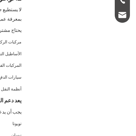
لا يستطيع 
super5gearbox@g
بمعرفة عميق
يحتاج مشترو B2B إلى الموردين الذين يمكنهم تقديم حلو
مركبات الرك
الأساطيل الت
المركبات الف
سيارات الدفع
أنظمة النقل ا
يعد دعم الع
يجب أن يدعم
تويوتا
نيسان