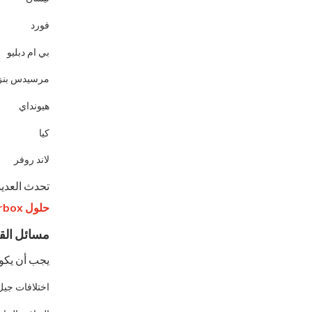
فورد
بي ام دبليو
مرسيدس بنز
هيونداي
كيا
لاند روفر
تحدث العدي
حلول Super5 Gearbox
مسائل القد
يجب أن يكو
اختلافات جيل