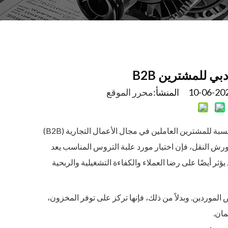
ي للمشترين B2B
محرر الموقع
أصبحت دبي واحدة من أهم مراكز تجارة قطع غيار السيارات في الشرق الأوسط. بالنسبة للمشترين العاملين في مجال الأعمال التجارية (B2B)
 ورش النقل، فإن اختيار مورد علبة التروس المناسب يعد
 يؤثر أيضًا على رضا العملاء والكفاءة التشغيلية والربحية
موردين. وبدلاً من ذلك، فإنها تركز على توفر المخزون،
مان.