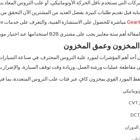
اية قبل تقديم طلبات كبيرة. يفضل العديد من المشترين الآن التحقق من مخزو
Gear
مباشرة للحصول على الاستشارة الفنية، والتعرف على خدمات Super5 Gearbox قبل اتخاذ قرارات الشراء.
ستة معايير يجب على مشتري B2B استخدامها عند اختيار مورد علبة التروس في دبي.
 مقاطعة عمليات ورشة العمل، وزيادة وقت توقف السيارة، والإضرار بال
ظ المورد القوي بمخزون كافٍ عبر فئات علب التروس المتعددة، بما في
توماتيكي
C
الدوران
مات