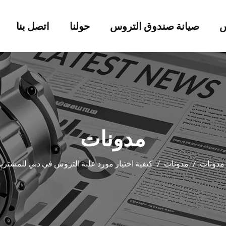
س
صيانة صندوق التروس
حولنا
اتصل بنا
مدونات
مدونات
/
مدونات
/
كيفية اختيار مورد علبة التروس في دبي للمشترين B