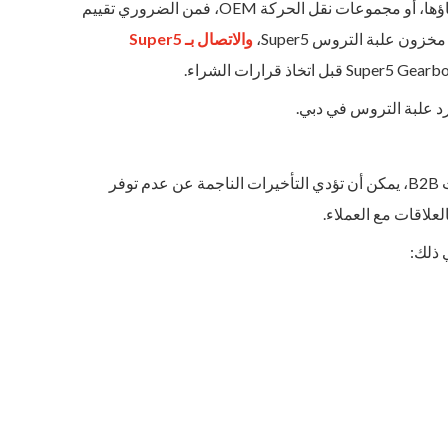
بالنسبة للشركات التي تستخدم ناقل الحركة الأوتوماتيكي، أو علب التروس المعاد بناؤها، أو مجموعات نقل الحركة OEM، فمن الضروري تقييم
ن علبة التروس Super5،
والاتصال بـ Super5
يعد المخزون أحد أهم المؤشرات لمورد علبة التروس المحترف. في صناعة السيارات B2B، يمكن أن تؤدي التأخيرات الناجمة عن عدم توفر
علاقات مع العملاء.
 ذلك: