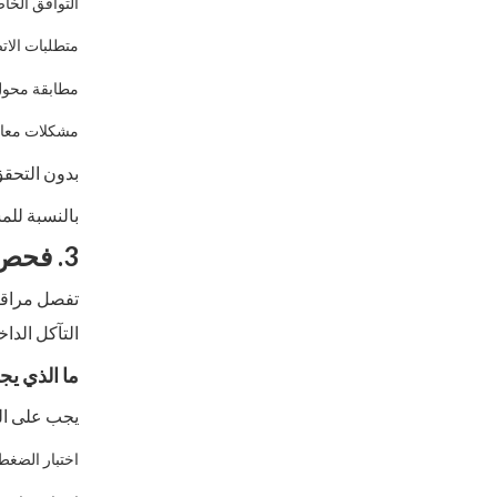
التوافق الخاص ب
متطلبات الات
مطابقة محول
مشكلات معاير
بدون التحقق
بالنسبة للم
3. فحص الجودة والقدرة على الاختبار
تفصل مراقبة
التآكل الدا
ما الذي يج
يجب على الم
اختبار الضغط