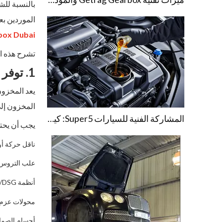
الموردين بعن
box Dubai
تشرح هذه المقالة أهم 
1. توفر المخزون وعمق المخزون
المخزون إلى
المشاركة الفنية للسيارات Super5: كيفية منع أعطال ناقل الحركة للسيارات
يجب أن يحتف
ناقل حركة أو
علب التروس VT
أنظمة DCT/DSG
محولات عزم 
أجسام الصما