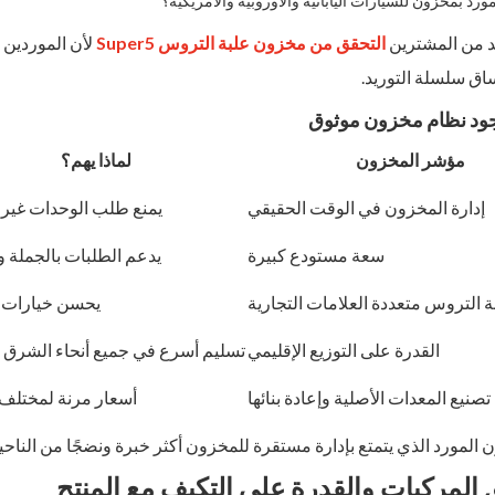
رد بمخزون للسيارات اليابانية والأوروبية والأمريكية؟
د من المشترين
التحقق من مخزون علبة التروس Super5
لأن الموردين 
اق سلسلة التوريد.
ود نظام مخزون موثوق
مؤشر المخزون
لماذا يهم؟
إدارة المخزون في الوقت الحقيقي
يمنع طلب الوحدات غير 
سعة مستودع كبيرة
يدعم الطلبات بالجملة و
 التروس متعددة العلامات التجارية
يحسن خيارات ا
القدرة على التوزيع الإقليمي
تسليم أسرع في جميع أنحاء الشرق 
صنيع المعدات الأصلية وإعادة بنائها
أسعار مرنة لمختلف 
ون المورد الذي يتمتع بإدارة مستقرة للمخزون أكثر خبرة ونضجًا من الناحية