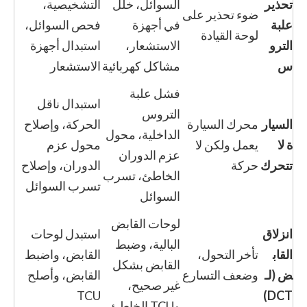
تحذير
السوائل، خلل
التشخيصية،
ضوء تحذير على
علبة
في أجهزة
فحص السوائل،
لوحة القيادة
الترو
الاستشعار،
استبدال أجهزة
س
مشاكل كهربائية
الاستشعار
فشل علبة
استبدال ناقل
التروس
السيار
محرك السيارة
الحركة، وإصلاح
الداخلية، محول
ة لا
يعمل ولكن لا
محول عزم
عزم الدوران
تتحرك
حركة
الدوران، وإصلاح
الخاطئ، تسرب
تسرب السوائل
السوائل
لوحات القابض
انزلاق
استبدل لوحات
البالية، وضبط
القاب
تأخر التحول،
القابض، واضبط
القابض بشكل
ض (لـ
وضعف التسارع
القابض، وأصلح
غير صحيح،
TCU
DCT)
وTCU الخاطئ