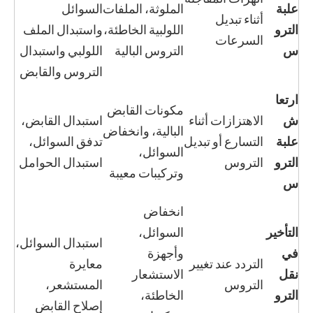
علبة
الملوثة، الملفات
السوائل
أثناء تبديل
الترو
اللولبية الخاطئة،
واستبدال الملف
السرعات
س
التروس البالية
اللولبي واستبدال
التروس والقابض
ارتعا
مكونات القابض
ش
الاهتزازات أثناء
استبدال القابض،
البالية، وانخفاض
علبة
التسارع أو تبديل
تدفق السوائل،
السوائل،
الترو
التروس
استبدال الحوامل
وتركيبات معيبة
س
انخفاض
التأخير
السوائل،
استبدال السوائل،
في
وأجهزة
التردد عند تغيير
معايرة
نقل
الاستشعار
التروس
المستشعر،
الترو
الخاطئة،
إصلاح القابض