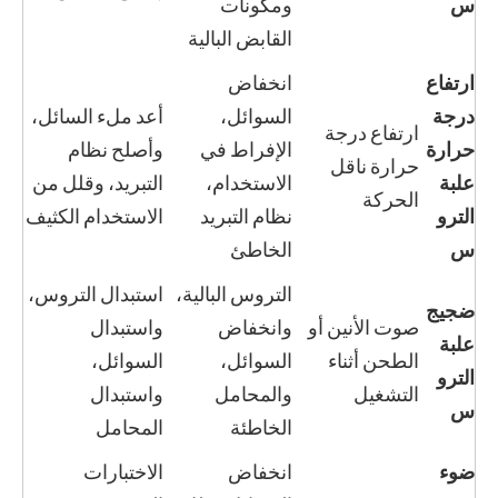
س
ومكونات
القابض البالية
ارتفاع
انخفاض
درجة
السوائل،
أعد ملء السائل،
ارتفاع درجة
حرارة
الإفراط في
وأصلح نظام
حرارة ناقل
علبة
الاستخدام،
التبريد، وقلل من
الحركة
الترو
نظام التبريد
الاستخدام الكثيف
س
الخاطئ
التروس البالية،
استبدال التروس،
ضجيج
صوت الأنين أو
وانخفاض
واستبدال
علبة
الطحن أثناء
السوائل،
السوائل،
الترو
التشغيل
والمحامل
واستبدال
س
الخاطئة
المحامل
ضوء
انخفاض
الاختبارات