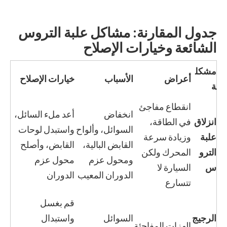
جدول المقارنة: مشاكل علبة التروس
الشائعة وخيارات الإصلاح
مشكل
أعراض
الأسباب
خيارات الإصلاح
ة
انقطاع مفاجئ
انخفاض
أعد ملء السائل،
انزلاق
في الطاقة،
السوائل، وألواح
واستبدل لوحات
علبة
وزيادة سرعة
القابض البالية،
القابض، وأصلح
الترو
المحرك ولكن
ومحول عزم
محول عزم
س
السيارة لا
الدوران المعيب
الدوران
تتسارع
قم بغسل
الرجيج
السوائل
واستبدال
الهزات المفاجئة