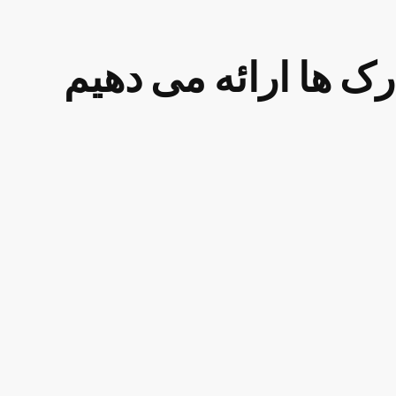
رک ها ارائه می دهیم
سان
هوندا
مرسدس بنز