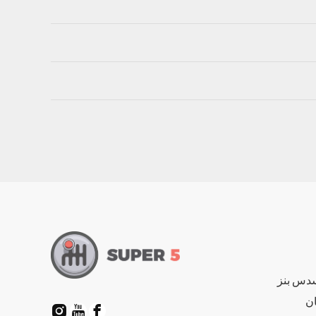
سدس بنز
ان