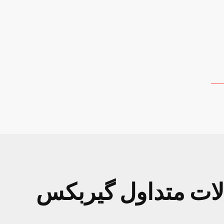
رشه
فورد
اینفینیتی
ات متداول گیربکس