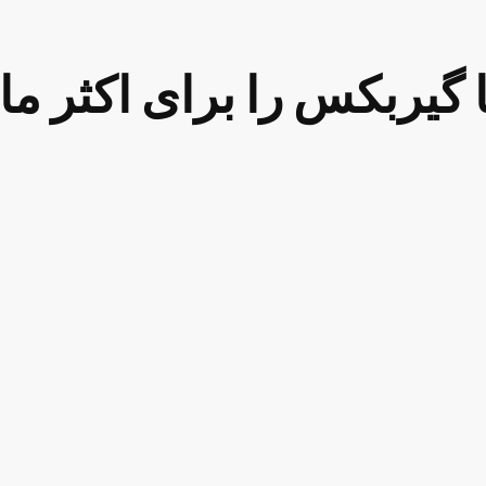
 گیربکس را برای اکثر ما
ویس
تویوتا
جنرال موتورز
نی