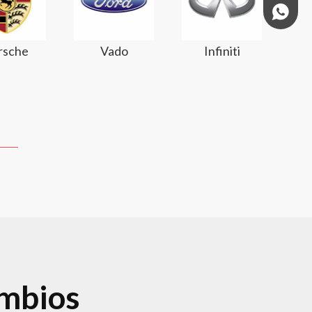
+97158
rsche
Vado
Infiniti
ambios