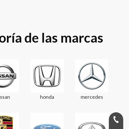
ría de las marcas
ssan
honda
mercedes
+971-58