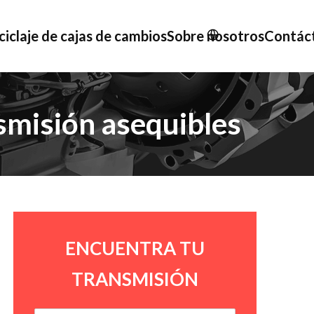
ciclaje de cajas de cambios
Sobre nosotros
Contác
smisión asequibles
ENCUENTRA TU
TRANSMISIÓN