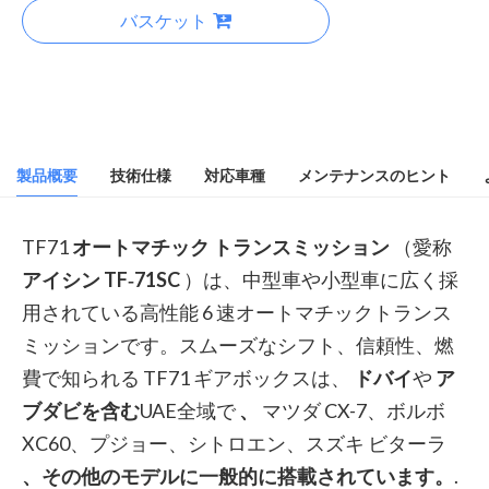
バスケット
製品概要
技術仕様
対応車種
メンテナンスのヒント
TF71
オートマチック トランスミッション
（愛称
アイシン TF‑71SC
）は、中型車や小型車に広く採
用されている高性能 6 速オートマチックトランス
ミッションです。スムーズなシフト、信頼性、燃
費で知られる TF71 ギアボックスは、
ドバイ
や
ア
ブダビを含む
UAE全域で
、
マツダ CX-7、ボルボ
XC60、プジョー、シトロエン、スズキ ビターラ
、その他のモデルに一般的に搭載されています。
.