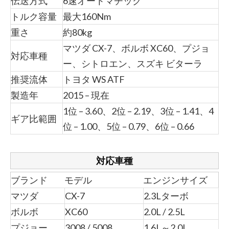
伝送方式
6速オートマチック
トルク容量
最大160Nm
重さ
約80kg
マツダ CX-7、ボルボ XC60、プジョ
対応車種
ー、シトロエン、スズキ ビターラ
推奨流体
トヨタ WS ATF
製造年
2015 – 現在
1位 – 3.60、2位 – 2.19、3位 – 1.41、4
ギア比範囲
位 – 1.00、5位 – 0.79、6位 – 0.66
対応車種
ブランド
モデル
エンジンサイズ
マツダ
CX-7
2.3Lターボ
ボルボ
XC60
2.0L / 2.5L
プジョー
3008 / 5008
1.6L～2.0L