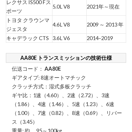
レクサス IS500 Fス
5.0L V8
2021年～現在
ポーツ
トヨタ クラウンマ
4.6L V8
2009 ～ 2013 年
ジェスタ
キャデラック CTS
3.6L V6
2014–2019
AA80E トランスミッションの技術仕様
伝送コード：
AA80E
ギアタイプ: 8速オートマチック
クラッチ方式：湿式多板クラッチ
ギヤ比：1速（4.60）、2速（2.72）、3速
（1.86）、4速（1.46）、5速（1.23）、6速
（1.00）、7速（0.82）、8速（0.69）、リバー
ス（3.45）
重量: 約。 95～100kg