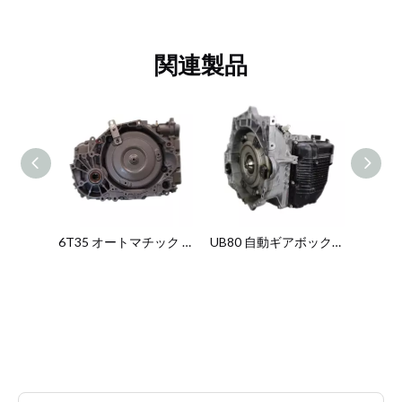
関連製品
A6GF1 自動ギアボックス - アイシン自動ギアボックス交換品 (ヒュンダイ エラントラ & 起亜フォルテ用)
6T35 オートマチック ギアボックス – シボレー ソニックおよびシボレー トラックスの GM オートマチック ギアボックス交換品
UB80 自動ギアボックス - アイシン自動ギアボックス交換品 (ヒュンダイ サンタフェ & キア ソレント用)