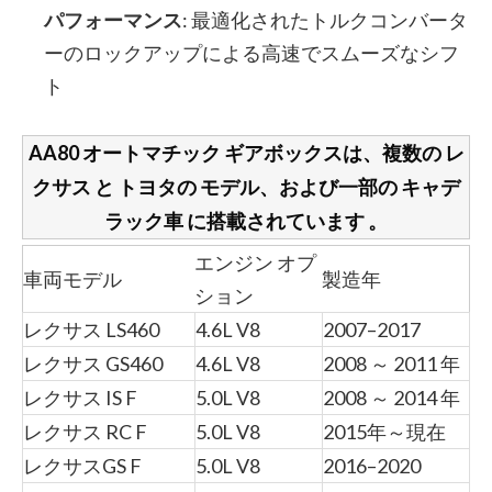
パフォーマンス
: 最適化されたトルクコンバータ
ーのロックアップによる高速でスムーズなシフ
ト
AA80
オートマチック ギアボックスは、複数の
レ
クサス
と
トヨタの
モデル、および一部の
キャデ
ラック車
に搭載されています
。
エンジン オプ
車両モデル
製造年
ション
レクサス LS460
4.6L V8
2007–2017
レクサス GS460
4.6L V8
2008 ～ 2011 年
レクサス IS F
5.0L V8
2008 ～ 2014 年
レクサス RC F
5.0L V8
2015年～現在
レクサスGS F
5.0L V8
2016–2020