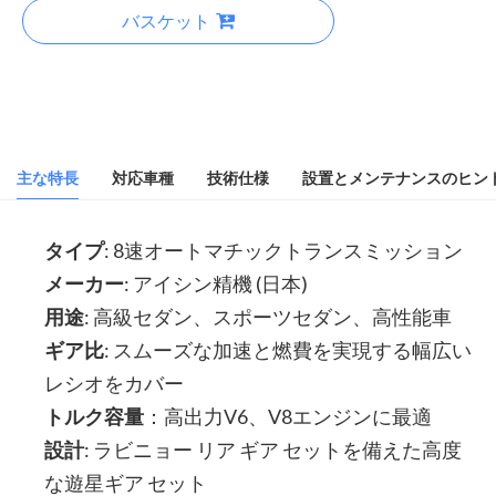
バスケット
主な特長
対応車種
技術仕様
設置とメンテナンスのヒン
タイプ
: 8速オートマチックトランスミッション
メーカー
: アイシン精機 (日本)
用途
: 高級セダン、スポーツセダン、高性能車
ギア比
: スムーズな加速と燃費を実現する幅広い
レシオをカバー
トルク容量
：高出力V6、V8エンジンに最適
設計
: ラビニョー リア ギア セットを備えた高度
な遊星ギア セット