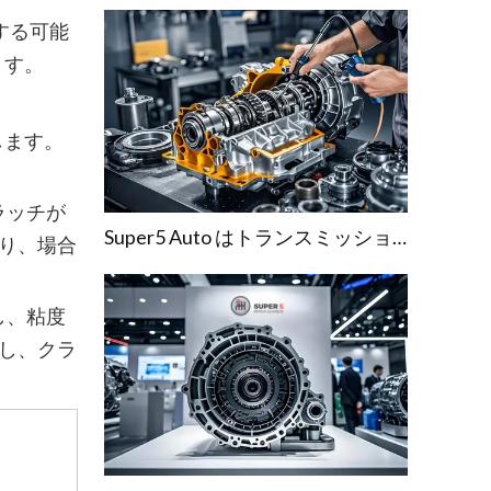
する可能
ます。
します。
ラッチが
Super5 Auto はトランスミッション修理技術をアップグレードし、車の所有者に安心の旅行を保証します
り、場合
し、粘度
し、クラ