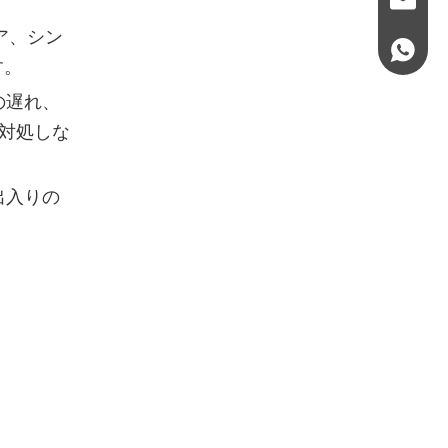
ア、シン
+97158
す。
の遅れ、
対処しな
出入りの