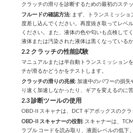
クラッチの滑りを診断するための最初のステ
フルードの確認方法
: まず、トランスミッシ
度差し込んでください。再度抜き取ってレベ
ください。また、液体の色や匂いも点検して
液体または汚染された液体は黒くなっている
2.2 クラッチの性能試験
マニュアルまたは半自動トランスミッションを
チが滑るかどうかをテストします。
クラッチの滑りの兆候
: 加速中のパワーの損
り速く加速しなかったり、ギアを変えるのに
2.3 診断ツールの使用
OBD-II スキャナは、DCT ギアボックス
OBD-II スキャナーの役割
: スキャナーは、T
ラブル コードを読み取り、液面レベルの低下