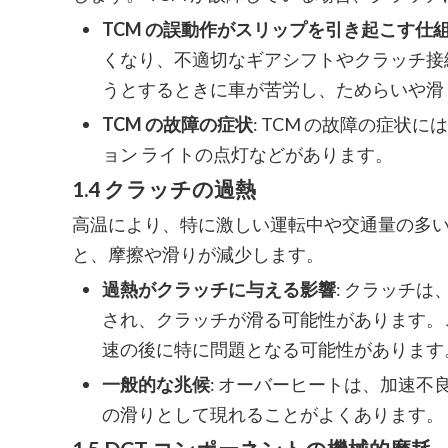
TCM の誤動作がスリップを引き起こす仕
くなり、不適切なギアシフトやクラッチ接
うとするときに車が苦労し、ためらいや滑
TCM の故障の症状
: TCM の故障の症
ョン ライトの点灯などがあります。
1.4 クラッチの過熱
高温により、特に激しい運転中や交通量の多
と、摩擦や滑りが減少します。
過熱がクラッチに与える影響
: クラッチ
され、クラッチが滑る可能性があります。
速の後に特に問題となる可能性があります
一般的な兆候
: オーバーヒートは、加速不
の滑りとして現れることがよくあります。