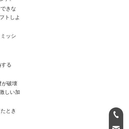
信できな
フトしよ
スミッシ
熱する
材が破壊
激しい加
したとき
+971-58
info@su