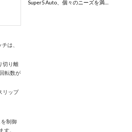
Super5 Auto、個々のニーズを満たすカスタム トランスミッション修理ソリューションを発売
ッチは、
り切り離
回転数が
スリップ
スを制御
ます。