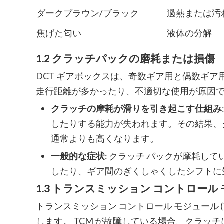
ダークブラウン/ブラック
過熱または汚
焦げた匂い
液体の分解
1.2 クラッチパックの磨耗または損傷
DCT ギアボックスは、奇数ギア用と偶数ギア
走行距離が多かったり、不適切な使用が原因
クラッチの摩耗が滑りを引き起こす仕組み
したりする能力が失われます。その結果、
通常よりも高くなります。
一般的な症状
: クラッチ パックが摩耗
したり、ギア間のぎくしゃくしたシフトに
1.3 トランスミッション コントロール モ
トランスミッション コントロール モジュール (
します。 TCM が故障している場合、クラ