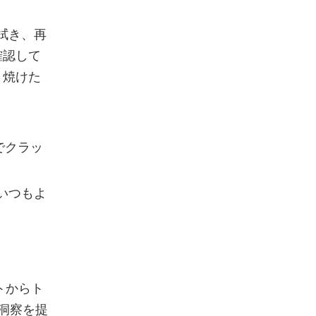
。
拭き、再
確認して
、焼けた
でクラッ
いつもよ
トからト
洞察を提