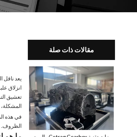
مقالات ذات صلة
يعد ناقل ا
انزلاق علب
تعشيق الت
المشكلة، ب
في هذه الم
الظروف. با
ما هو ا
ميزات تقنية Getrag Gearbox والموديلات المتوافقة معها في الإمارات العربية المتحدة