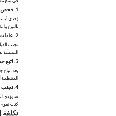
في منع مش
1. فحص منتظم لسوائل ناقل الحركة
إحدى أبسط 
بالنوع وال
2. عادات القيادة السلسة
تجنب القيا
السلسة تس
3. اتبع جداول الصيانة الخاصة بالشركة المصنعة
يعد اتباع 
المنتظمة 
4. تجنب التحميل الزائد على المركبة
قد يؤدي ال
كنت تقوم 
تكلفة إ