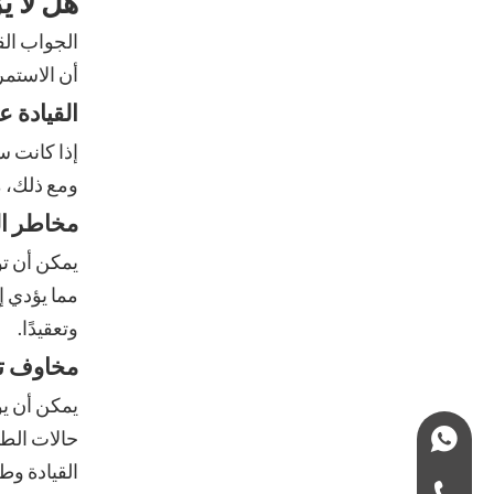
هل لا ي
الجواب الق
أن الاستمر
القيادة 
إذا كانت س
ومع ذلك، م
مخاطر ال
يمكن أن تؤ
مما يؤدي إ
وتعقيدًا.
مخاوف تت
يمكن أن يؤ
حالات الطو
+966575435555
القيادة وط
+966-575435555