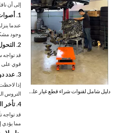
إلى أن ناق
1. أصوات غير عادية
عندما ينزل
وجود مشكل
2. التحول غير المنتظم
قد تواجه س
قوي على و
3. عدد دورات عالي في الدقيقة بدون تسارع
إذا لاحظت
دليل شامل لقنوات شراء قطع غيار علبة التروس في دولة الإمارات العربية المتحدة
التروس ال
4. تأخر التسارع
قد تواجه 
مما يؤدي إ