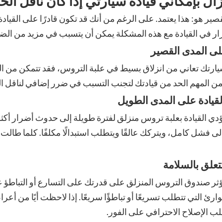
زال بإمكاني قيادة سيارتي إذا كان ناقل ال
صير هو: هذا يعتمد. على الرغم من أنك قد تكون قادرًا على القيا
ار في القيادة مع هذه المشكلة يمكن أن يتسبب في مزيد من الضرر
على المدى القصير
يارتك تعاني من انزلاق بسيط في علبة التروس، فقد تتمكن من ا
ن المهم الحد من قيادتك لتجنب التسبب في ضرر إضافي لناقل ا
قيادة على المدى الطويل
دي القيادة بعلبة تروس منزلق لفترة طويلة إلى حدوث أضرار أك
لى فشل كامل، ويتركك عالقًا ويتطلب استبدالًا مكلفًا. كلما طالت 
علق بالسلامة
ثر صندوق التروس المنزلق على قدرتك على التسارع أو التباطؤ عن
ارئ التي تتطلب تسريعًا أو تباطؤًا سريعًا. إذا لاحظت أيًا من 
لب الإصلاح الاحترافي على الفور.