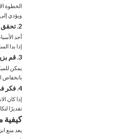
الخطوة الأ
ويؤدي إلى 
2. تحقق من مستويات السوائل
أحد الأسبا
إذا بدا الس
3. قم بزيارة ميكانيكي محترف
يمكن للميك
بانخفاض ال
4. فكر في إصلاح ناقل الحركة أو استبداله
إذا كان ال
تقديرًا لتك
كيفية م
يعد منع ان