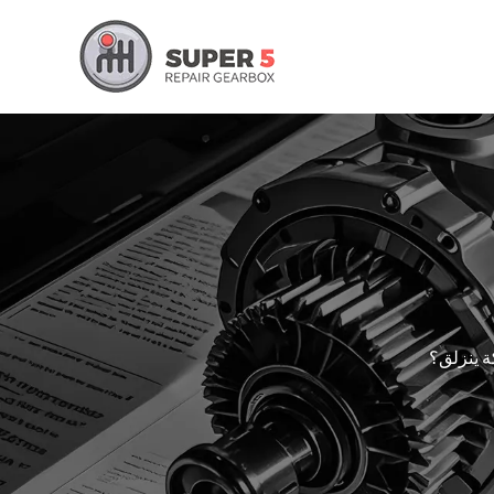
كة ينزلق؟