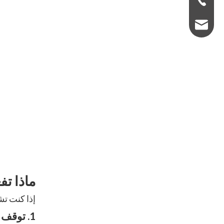
super5gearbox@g
ماذا تف
إذا كنت تش
1. توقف عن القيادة وقم بفحصها