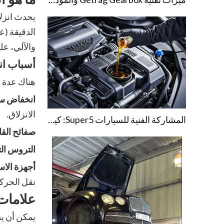
يحدث انزل
الدقيقة (ع
والآلي، عل
أسباب ان
هناك عدة أ
انخفاض سا
الانزلاق.
المشاركة الفنية للسيارات Super5: كيفية منع أعطال ناقل الحركة للسيارات
صفائح القا
التروس الت
أجهزة الاست
نقل الحركة
علامات 
يمكن أن يس