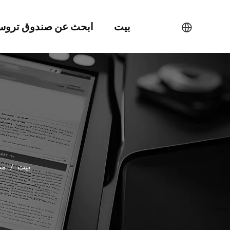
بيت
ابحث عن صندوق ترو
بيت
/
مد